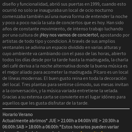
diseño y funcionalidad, abrió sus puertas en 1999, cuando esto
ocurrió no solo se inauguraba un local de ocio nocturno
comenzaba también así­ una nueva forma de entender la noche
y poco a poco nací­a la sala de conciertos que es hoy. Han sido
años de constante movimiento, de intenso trabajo luchando
por una cultura de
¡Hoy nos vamos de concierto!
, apostando por
artistas de todo tipo y condicion. A través de sus amplios
ventanales se adivina un espacio dividido en varias alturas y
cuyo ambiente va cambiando con el paso de las horas, abierto
todos los dí­as desde por la tarde hasta la madrugada, la charla
del café deriva a la noche alternativa donde la buena música es
el mejor aliado para acometer la madrugada. Pícaro es un local
de líneas modernas. El buen gusto reina en toda la decoración
del local. Tres plantas para sentirse cómodo, sus mesas invitan
a la conversación, y la música variada entretiene la velada.
Gracias a su extensa carta se convierte en el lugar idóneo para
aquellos que les gusta disfrutar de la tarde.
Horario Verano
Actualmente abrimos*
JUE > 21:00h a 04:00h
VIE > 20:30h a
06:00h
SAB > 18:00h a 06:00h
*Estos horarios pueden variar