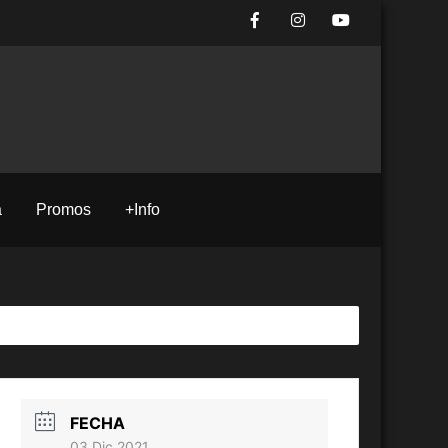
a
Promos
+Info
FECHA
03 Dic 2021