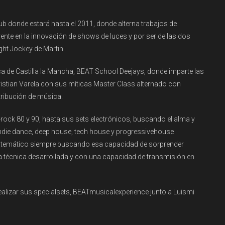
ub
donde estará hasta el 2011, donde alterna trabajos de
rente en la innovación de shows de luces y por ser de las
dos
ht Jockey de Martin.
ca de Castilla la Mancha,
BEAT
School
Deejays
, donde imparte
las
istian Varela
con sus míticas Master
Class
alternado con
stribución de música.
ock 80 y 90, hasta sus sets electrónicos
,
buscando el alma
y
ndie dance,
deep
house
,
tech
house
y
progressive
house
 tem
ático
siempre buscando esa capacidad de sorprender
 técnica desarrollada
y con una capacidad de transmisión en
ealizar sus
special
sets,
BEATmusicalexperience
junto a
Luismi