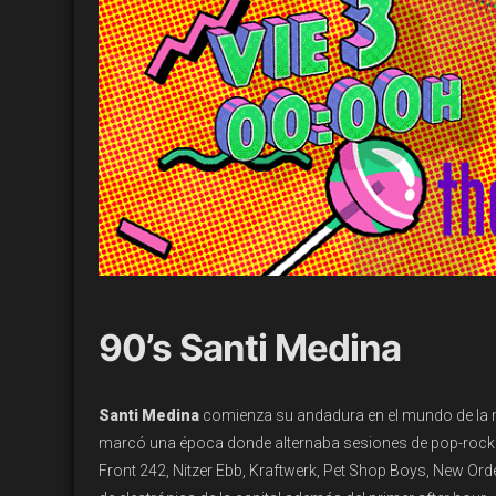
90’s Santi Medina
Santi Medina
c
o
mienza su andadura en el mundo de la 
marcó una época donde alternaba sesiones de pop-roc
Front 242,
Nitzer
Ebb
,
Kraftwerk
,
Pet
Shop Boys, New
Ord