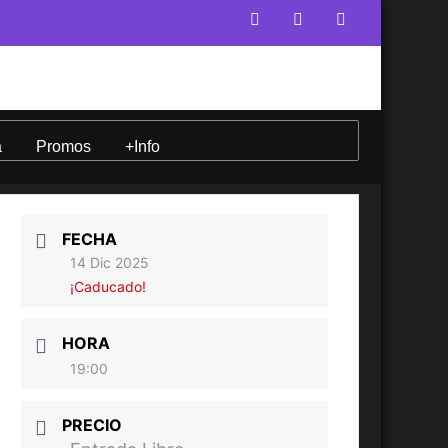
a
Promos
+Info
FECHA
14 Dic 2025
¡Caducado!
HORA
19:00
PRECIO