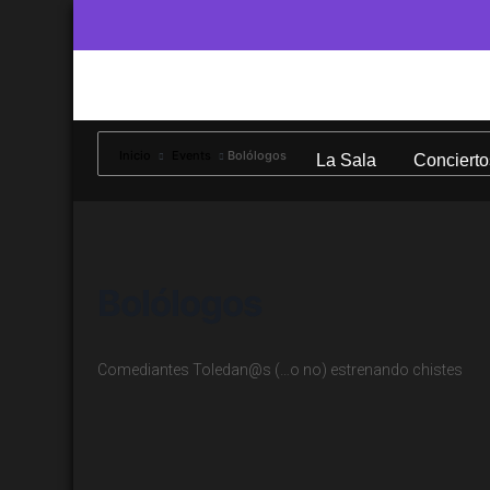
Inicio
Events
Bolólogos
La Sala
Concierto
Bolólogos
Comediantes Toledan@s (…o no) estrenando chistes