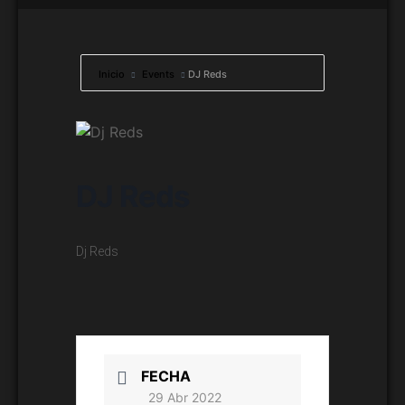
Inicio
Events
DJ Reds
DJ Reds
Dj Reds
FECHA
29 Abr 2022