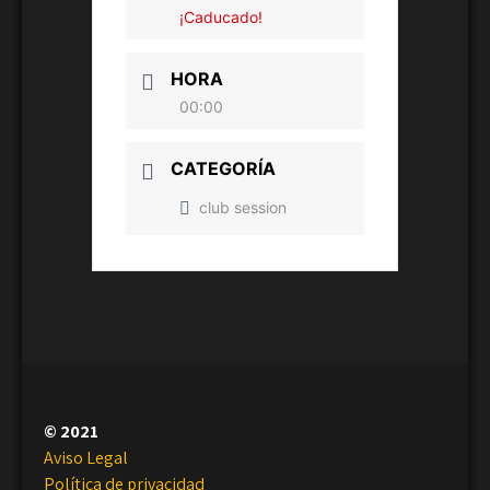
¡Caducado!
HORA
00:00
CATEGORÍA
club session
© 2021
Aviso Legal
Política de privacidad