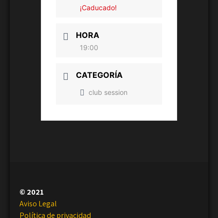
¡Caducado!
HORA
19:00
CATEGORÍA
club session
© 2021
Aviso Legal
Política de privacidad