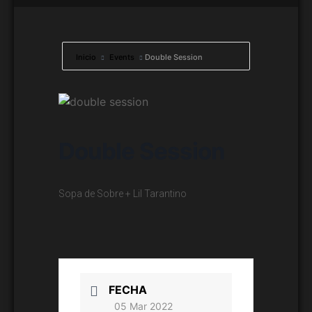
Inicio
Events
Double Session
Double Session
Sopa de Sobre + Lil Tarantino
FECHA
05 Mar 2022