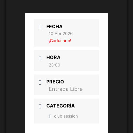
FECHA
10 Abr 2026
¡Caducado!
HORA
23:00
PRECIO
Entrada Libre
CATEGORÍA
club session