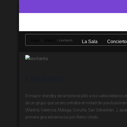
Inicio
Events
Levitants
La Sala
Concierto
Levitants
El mayor standby de la historia pilló a los vallisoletanos
de un grupo que se encontraba en mitad de una ilusionant
(Madrid, Valencia, Málaga, Coruña, San Sebastián…), apar
primera gira extramuros por Reino Unido.