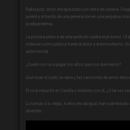
Rabia pop: dolor encapsulado con extra de cafeína. Gragea
juvenil y el hastío de una generación en una perpetua cris
postpandemia.
La primera píldora de este antitodo saldrá el próximo 13
millenial como píldora frente al dolor y el inmovilismo. U
adormecida.
¿Quién nos va a pagar los años que nos durmieron?
Qué vivan el ruido, la rabia y las canciones de amor desc
El rock resucitó en Castilla y levitants con él, ¿O tal vez se
Lo tomas o lo dejas. A ellos les da igual, han sobrevivido
divertido.