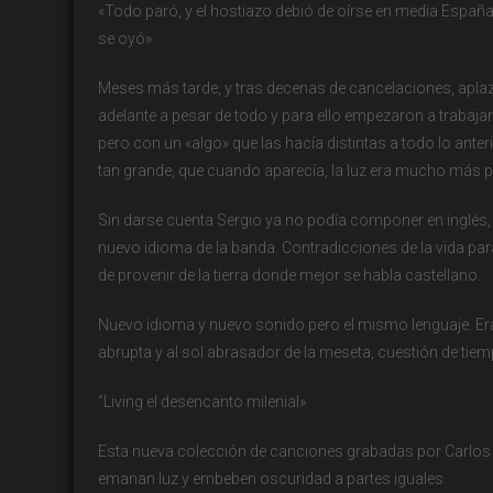
«Todo paró, y el hostiazo debió de oírse en media Españ
se oyó»
Meses más tarde, y tras decenas de cancelaciones, aplaza
adelante a pesar de todo y para ello empezaron a trabaj
pero con un «algo» que las hacía distintas a todo lo ante
tan grande, que cuando aparecía, la luz era mucho más p
Sin darse cuenta Sergio ya no podía componer en inglés, l
nuevo idioma de la banda. Contradicciones de la vida par
de provenir de la tierra donde mejor se habla castellano.
Nuevo idioma y nuevo sonido pero el mismo lenguaje. Era
abrupta y al sol abrasador de la meseta, cuestión de tie
“Living el desencanto milenial»
Esta nueva colección de canciones grabadas por Carlos
emanan luz y embeben oscuridad a partes iguales.