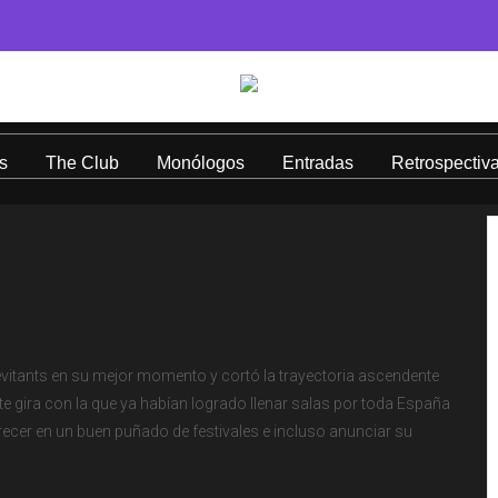
s
The Club
Monólogos
Entradas
Retrospectiv
 levitants en su mejor momento y cortó la trayectoria ascendente
e gira con la que ya habían logrado llenar salas por toda España
ecer en un buen puñado de festivales e incluso anunciar su