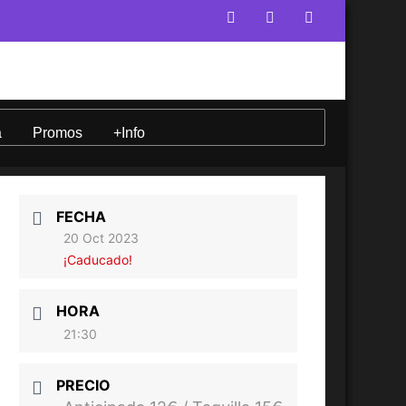
a
Promos
+Info
FECHA
20 Oct 2023
¡Caducado!
HORA
21:30
PRECIO