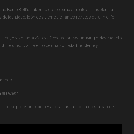
s Bertie Bott’s sabor ira como terapia frente a la indolencia
is de identidad. Icónicos y emocionantes retratos de la midlife
 de mayo y se llama «Nueva Generaciones», un living el desencanto
n chute directo al cerebro de una sociedad indolente y
arnado.
a al revés?
 a caerse por el precipicio y ahora pasear por la cresta parece