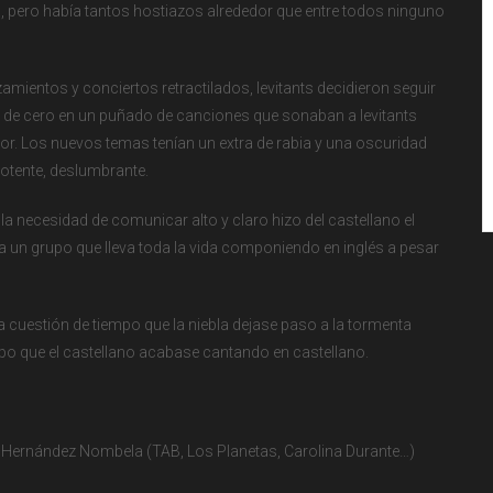
a, pero había tantos hostiazos alrededor que entre todos ninguno
mientos y conciertos retractilados, levitants decidieron seguir
ar de cero en un puñado de canciones que sonaban a levitants
rior. Los nuevos temas tenían un extra de rabia y una oscuridad
otente, deslumbrante.
a necesidad de comunicar alto y claro hizo del castellano el
a un grupo que lleva toda la vida componiendo en inglés a pesar
 cuestión de tiempo que la niebla dejase paso a la tormenta
mpo que el castellano acabase cantando en castellano.
 Hernández Nombela (TAB, Los Planetas, Carolina Durante…)