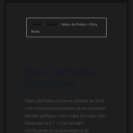
Inicio
Events
Mano de Piedra + Dirty
Rules
Mano de Piedra +
Dirty Rules
Mano de Piedra se forma a finales de 2016
con músicos provenientes de reconocidas
bandas gallegas como Supa Scoopa, Sem
Resposta, N.O.T. o Carcomedhi,
confluyendo en una amalgama de