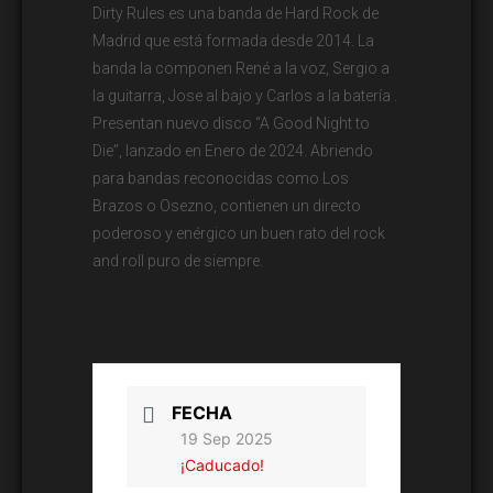
Dirty Rules es una banda de Hard Rock de
Madrid que está formada desde 2014. La
banda la componen René a la voz, Sergio a
la guitarra, Jose al bajo y Carlos a la batería .
Presentan nuevo disco “A Good Night to
Die”, lanzado en Enero de 2024. Abriendo
para bandas reconocidas como Los
Brazos o Osezno, contienen un directo
poderoso y enérgico un buen rato del rock
and roll puro de siempre.
FECHA
19 Sep 2025
¡Caducado!