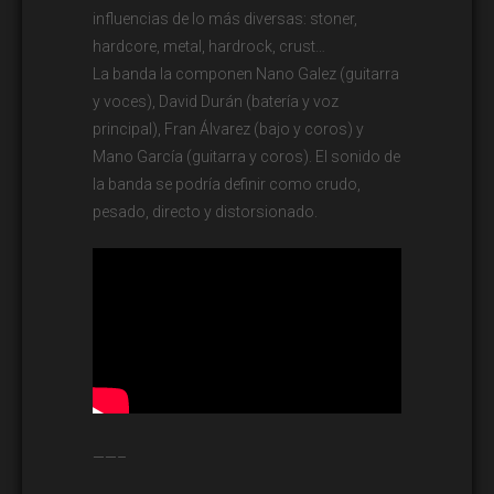
influencias de lo más diversas: stoner,
hardcore, metal, hardrock, crust…
La banda la componen Nano Galez (guitarra
y voces), David Durán (batería y voz
principal), Fran Álvarez (bajo y coros) y
Mano García (guitarra y coros). El sonido de
la banda se podría definir como crudo,
pesado, directo y distorsionado.
——–