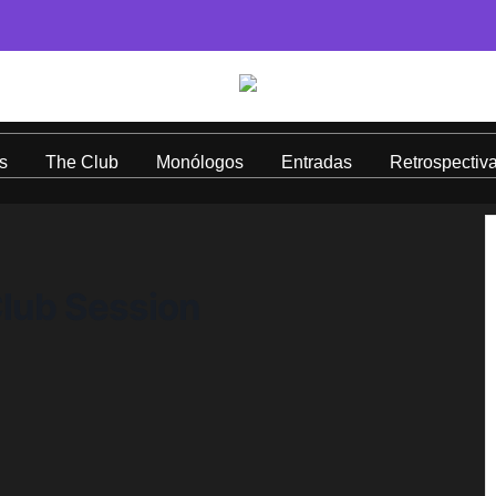
s
The Club
Monólogos
Entradas
Retrospectiv
lub Session