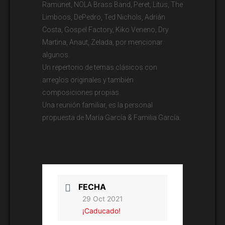
Ramunet, NOLA Brass Band, Peret, Litus, The
Limboos, DePedro, Ted Nichols, Adrián
Costa, Gospel Factory, Kiko Veneno, Dry
Martina, Anaut, Zelada, por mencionar
algunos.
Un repertorio de temas clásicos con
arreglos originales y también
composiciones propias.
Una reunión familiar, es la personal
propuesta de María García & Familia García.
FECHA
29 Oct 2021
¡Caducado!