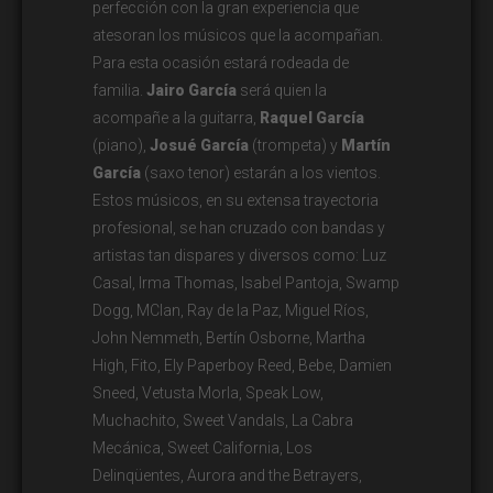
perfección con la gran experiencia que
atesoran los músicos que la acompañan.
Para esta ocasión estará rodeada de
familia.
Jairo García
será quien la
acompañe a la guitarra,
Raquel García
(piano),
Josué García
(trompeta) y
Martín
García
(saxo tenor) estarán a los vientos.
Estos músicos, en su extensa trayectoria
profesional, se han cruzado con bandas y
artistas tan dispares y diversos como: Luz
Casal, Irma Thomas, Isabel Pantoja, Swamp
Dogg, MClan, Ray de la Paz, Miguel Ríos,
John Nemmeth, Bertín Osborne, Martha
High, Fito, Ely Paperboy Reed, Bebe, Damien
Sneed, Vetusta Morla, Speak Low,
Muchachito, Sweet Vandals, La Cabra
Mecánica, Sweet California, Los
Delinqüentes, Aurora and the Betrayers,