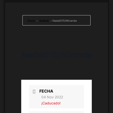
Inicio
Events
Nadal015/Miranda
Nadal015/Miranda
FECHA
04 Nov 2022
¡Caducado!