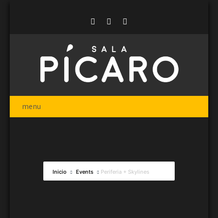
menu
Inicio
Events
Periferia + Skylines