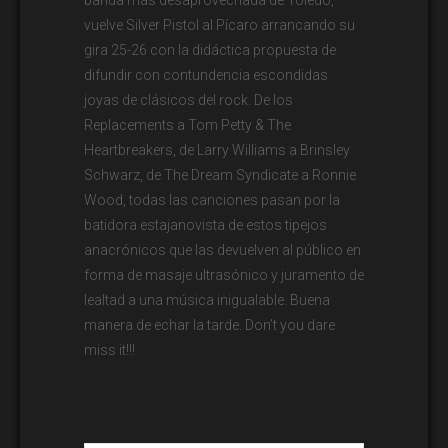
banda más desaprovechada de Toledo,
vuelve Silver Pistol al Pícaro arrancando su
gira 25-26 con la didáctica propuesta de
difundir con contundencia escondidas
joyas de clásicos del rock. De los
Replacements a Tom Petty & The
Heartbreakers, de Larry Williams a Brinsley
Schwarz, de The Dream Syndicate a Ronnie
Wood, todas las canciones pasan por la
batidora estajanovista de estos tipejos
anacrónicos que las devuelven al público en
forma de masaje ultrasónico y juramento de
lealtad a una música inigualable. Buena
manera de echar la tarde. Don’t you dare
miss it!!!