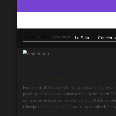
Inicio
Events
Soul Fiction
La Sala
Concierto
Soul Fiction
Fundada en 2019 Soul Fiction surgió de la visión compar
pasión por el rock con la estética distintiva del cine de 
sonoras de películas como «Pulp Fiction», «Kill Bill» y «
reinterpretar estas melodías con su propio estilo distintiv