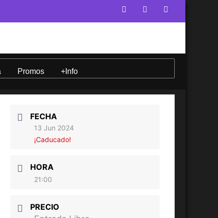
a
Promos
+Info
FECHA
13 Jun 2024
¡Caducado!
HORA
21:00
PRECIO