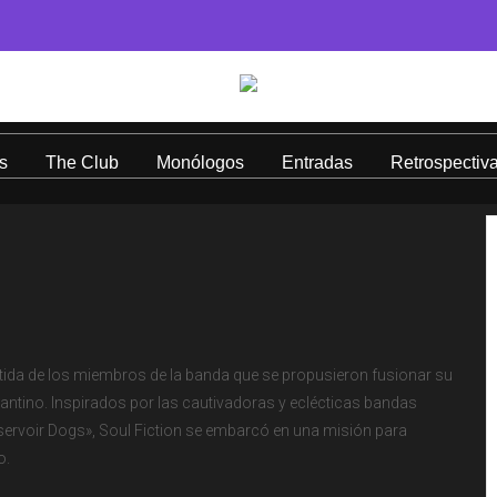
s
The Club
Monólogos
Entradas
Retrospectiv
tida de los miembros de la banda que se propusieron fusionar su
Tarantino. Inspirados por las cautivadoras y eclécticas bandas
Reservoir Dogs», Soul Fiction se embarcó en una misión para
o.