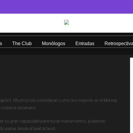
s
The Club
Monólogos
Entradas
Retrospectiv
Japón). Muchos los consideran como los mejores en el Mersey
 sobre el escenario.
er su gran capacidad para tocar instrumentos, pudiendo
o pasar desde el beat al twist.