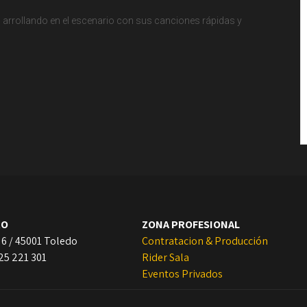
, arrollando en el escenario con sus canciones rápidas y
RO
ZONA PROFESIONAL
 6 / 45001 Toledo
Contratacion & Producción
925 221 301
Rider Sala
Eventos Privados