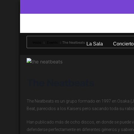
Inicio
Events
The Neatbeats
La Sala
Concierto
The Neatbeats
The Neatbeats es un grupo formado en 1997 en Osaka (
Beat, parecidos a los Kaisers pero sacando toda su rabia
Han publicado más de ocho discos, en donde se puede v
defenderse perfectamente en diferentes géneros y sabiend