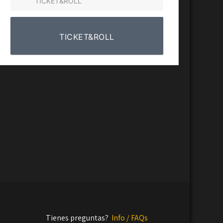
TICKET&ROLL
TICKET&ROLL
Tienes preguntas?
Info / FAQs