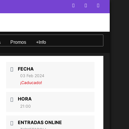
a
Promos
+Info
FECHA
03 Feb 2024
¡Caducado!
HORA
21:00
ENTRADAS ONLINE