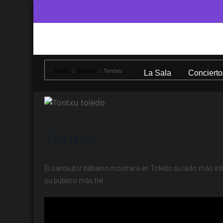
Inicio
Events
Tontxu
La Sala
Concierto
Tontxu
El cantautor bilbaino mostrará en Toledo su lado más int
su público más fiel.