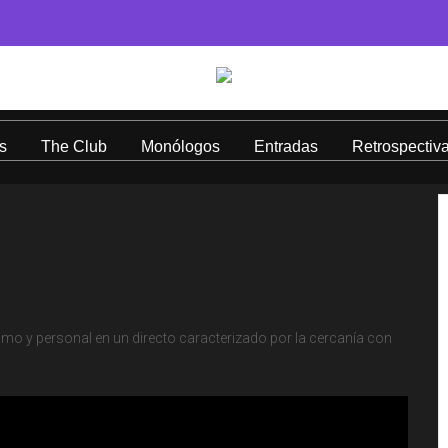
s
The Club
Monólogos
Entradas
Retrospectiv
imo y personal en un directo caracterizado por la cercanía con