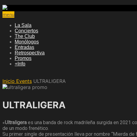
menu
La Sala
Conciertos
The Club
Monólogos
Entradas
Retrospectiva
Promos
+Info
Inicio
Events
ULTRALIGERA
ULTRALIGERA
«
Ultraligera
es una banda de rock madrileña surgida en 2021 con 
de un modo frenético.
Su primer single de presentación lleva por nombre “Mierda de f