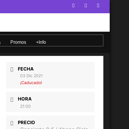
a
Promos
+Info
FECHA
03 Dic 2021
¡Caducado!
HORA
21:00
PRECIO