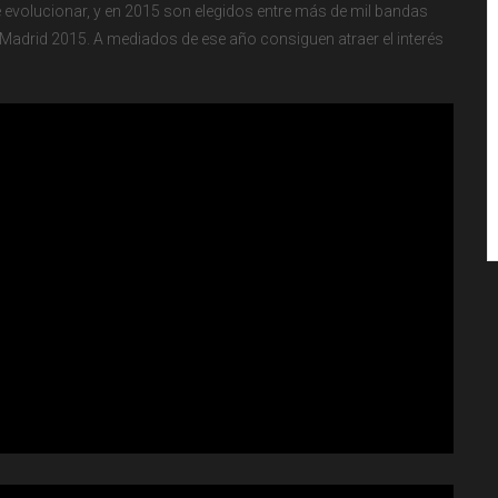
e evolucionar, y en 2015 son elegidos entre más de mil bandas
e Madrid 2015. A mediados de ese año consiguen atraer el interés