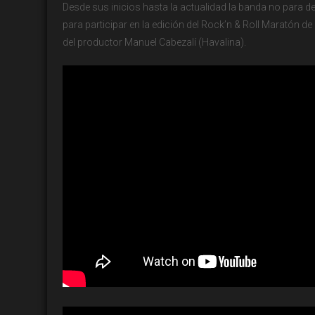
Desde sus inicios hasta la actualidad la banda no para d
para participar en la edición del Rock’n & Roll Maratón d
del productor Manuel Cabezalí (Havalina).