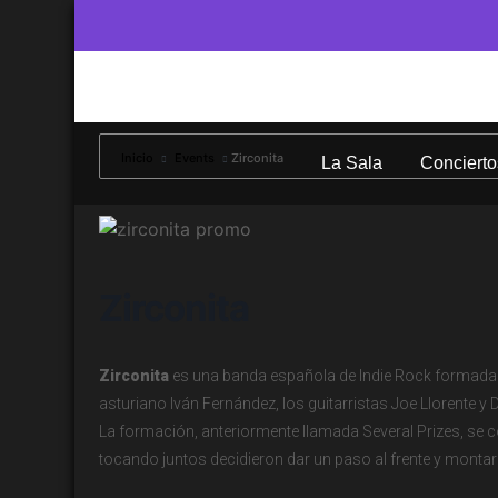
Inicio
Events
Zirconita
La Sala
Concierto
Zirconita
Zirconita
es una banda española de Indie Rock formada en
asturiano Iván Fernández, los guitarristas Joe Llorente y D
La formación, anteriormente llamada Several Prizes, s
tocando juntos decidieron dar un paso al frente y montar