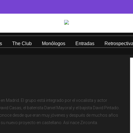
s
The Club
Monólogos
Entradas
Retrospectiv
 Madrid. El grupo está integrado por el vocalista y actor
avid Casas, el baterista Daniel Mayoral y el bajista David Pintado.
e conoce desde que eran muy jóvenes y después de muchos años
 su nuevo proyecto en castellano. Así nace Zirconita.